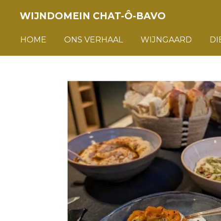
Ga
WIJNDOMEIN CHAT-Ô-BAVO
direct
naar
HOME
ONS VERHAAL
WIJNGAARD
DI
de
hoofdinhoud