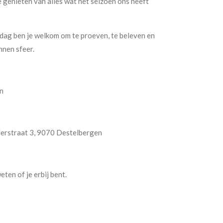
e genieten van alles wat het seizoen ons heeft
ddag ben je welkom om te proeven, te beleven en
nnen sfeer.
in
derstraat 3, 9070 Destelbergen
ten of je erbij bent.